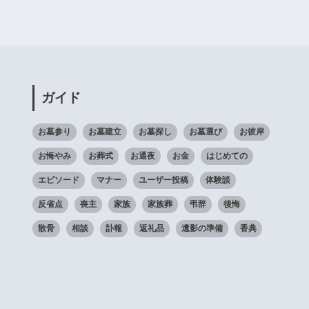
ガイド
お墓参り
お墓建立
お墓探し
お墓選び
お彼岸
お悔やみ
お葬式
お通夜
お金
はじめての
エピソード
マナー
ユーザー投稿
体験談
反省点
喪主
家族
家族葬
弔辞
後悔
散骨
相談
訃報
返礼品
遺影の準備
香典