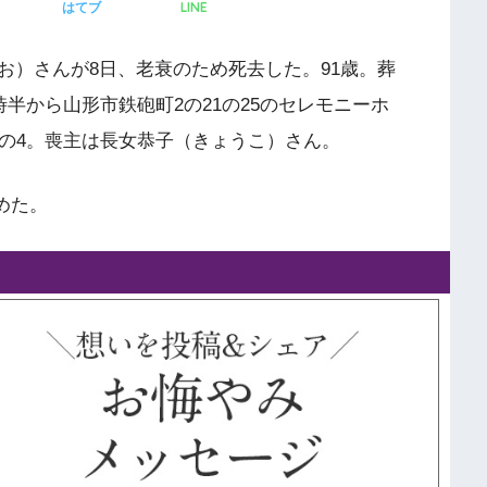
LINE
はてブ
お）さんが8日、老衰のため死去した。91歳。葬
時半から山形市鉄砲町2の21の25のセレモニーホ
7の4。喪主は長女恭子（きょうこ）さん。
務めた。