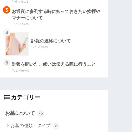
174 views
3
お通夜に参列する時に知っておきたい挨拶や
マナーについて
133 views
4
訃報の連絡について
123 views
5
訃報を聞いた、或いは伝える際に行うこと
102 views
カテゴリー
お墓について
42
お墓の種類・タイプ
6