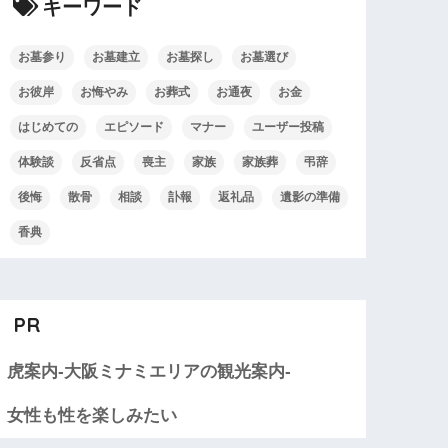
キーワード
お墓参り
お墓建立
お墓探し
お墓選び
お彼岸
お悔やみ
お葬式
お通夜
お金
はじめての
エピソード
マナー
ユーザー投稿
体験談
反省点
喪主
家族
家族葬
弔辞
後悔
散骨
相談
訃報
返礼品
遺影の準備
香典
PR
虎案内-大阪ミナミエリアの観光案内-
女性も性を楽しみたい