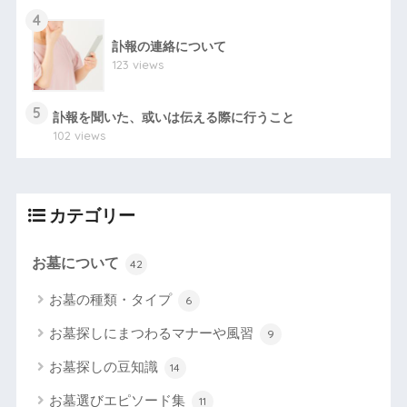
4
訃報の連絡について
123 views
5
訃報を聞いた、或いは伝える際に行うこと
102 views
カテゴリー
お墓について
42
お墓の種類・タイプ
6
お墓探しにまつわるマナーや風習
9
お墓探しの豆知識
14
お墓選びエピソード集
11