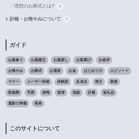
理想のお葬式とは?
6
訃報・お悔やみについて
7
ガイド
お墓参り
お墓建立
お墓探し
お墓選び
お彼岸
お悔やみ
お葬式
お通夜
お金
はじめての
エピソード
マナー
ユーザー投稿
体験談
反省点
喪主
家族
家族葬
弔辞
後悔
散骨
相談
訃報
返礼品
遺影の準備
香典
このサイトについて