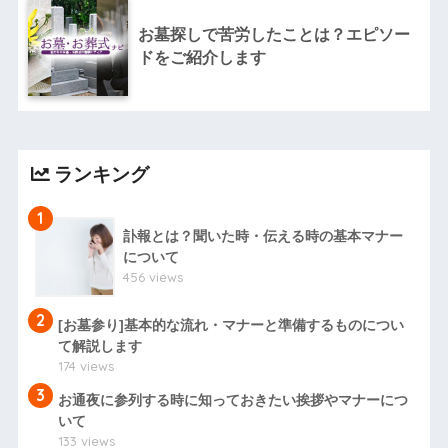
お墓探しで苦労したことは？エピソー
ドをご紹介します
ランキング
1
訃報とは？聞いた時・伝える時の基本マナー
について
456 views
2
[お墓参り]基本的な流れ・マナーと準備するものについ
て解説します
174 views
3
お通夜に参列する時に知っておきたい挨拶やマナーにつ
いて
133 views