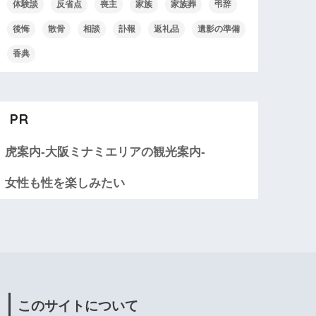
体験談
反省点
喪主
家族
家族葬
弔辞
後悔
散骨
相談
訃報
返礼品
遺影の準備
香典
PR
虎案内-大阪ミナミエリアの観光案内-
女性も性を楽しみたい
このサイトについて