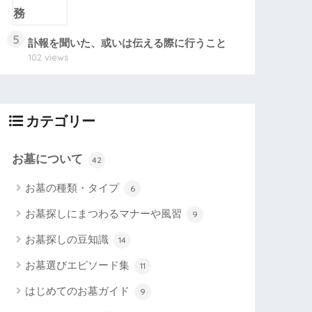
5
訃報を聞いた、或いは伝える際に行うこと
102 views
カテゴリー
お墓について
42
お墓の種類・タイプ
6
お墓探しにまつわるマナーや風習
9
お墓探しの豆知識
14
お墓選びエピソード集
11
はじめてのお墓ガイド
9