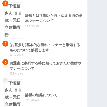
1
訃報とは？聞いた時・伝える時の基
本マナーについて
456 views
2
[お墓参り]基本的な流れ・マナーと準備する
ものについて解説します
174 views
3
お通夜に参列する時に知っておきたい挨拶や
マナーについて
132 views
4
訃報の連絡について
123 views