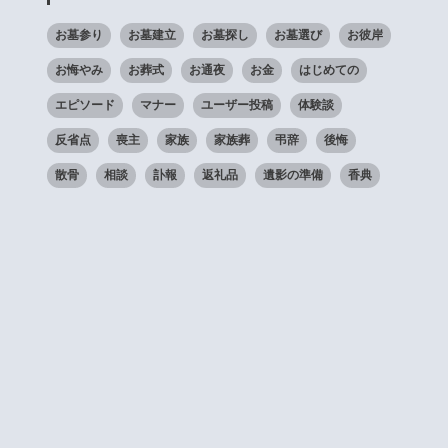
お墓参り
お墓建立
お墓探し
お墓選び
お彼岸
お悔やみ
お葬式
お通夜
お金
はじめての
エピソード
マナー
ユーザー投稿
体験談
反省点
喪主
家族
家族葬
弔辞
後悔
散骨
相談
訃報
返礼品
遺影の準備
香典