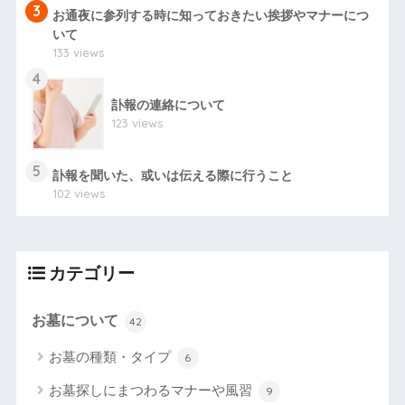
3
お通夜に参列する時に知っておきたい挨拶やマナーにつ
いて
133 views
4
訃報の連絡について
123 views
5
訃報を聞いた、或いは伝える際に行うこと
102 views
カテゴリー
お墓について
42
お墓の種類・タイプ
6
お墓探しにまつわるマナーや風習
9