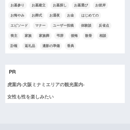
お墓参り
お墓建立
お墓探し
お墓選び
お彼岸
お悔やみ
お葬式
お通夜
お金
はじめての
エピソード
マナー
ユーザー投稿
体験談
反省点
喪主
家族
家族葬
弔辞
後悔
散骨
相談
訃報
返礼品
遺影の準備
香典
PR
虎案内-大阪ミナミエリアの観光案内-
女性も性を楽しみたい