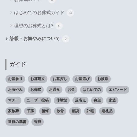
はじめてのお葬式ガイド
10
理想のお葬式とは?
6
訃報・お悔やみについて
7
ガイド
お墓参り
お墓建立
お墓探し
お墓選び
お彼岸
お悔やみ
お葬式
お通夜
お金
はじめての
エピソード
マナー
ユーザー投稿
体験談
反省点
喪主
家族
家族葬
弔辞
後悔
散骨
相談
訃報
返礼品
遺影の準備
香典