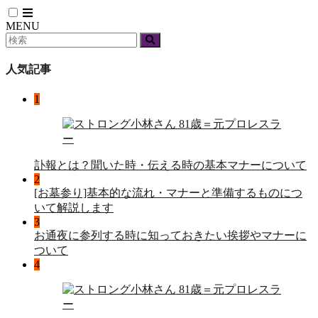
MENU
人気記事
1
訃報とは？聞いた時・伝える時の基本マナーについて
2
[お墓参り]基本的な流れ・マナーと準備するものにつ
いて解説します
3
お通夜に参列する時に知っておきたい挨拶やマナーに
ついて
4