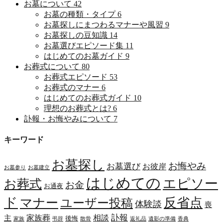
お墓について
42
お墓の種類・タイプ
6
お墓探しにまつわるマナーや風習
9
お墓探しの豆知識
14
お墓選びエピソード集
11
はじめてのお墓ガイド
9
お葬式について
80
お葬式エピソード
53
お葬式のマナー
6
はじめてのお葬式ガイド
10
理想のお葬式とは?
6
訃報・お悔やみについて
7
キーワード
お墓探し
お悔やみ
お墓選び
お彼岸
お墓参り
お墓建立
はじめての
エピソー
お葬式
お金
お通夜
ド
マナー
反省点
ユーザー投稿
体験談
喪
訃報
家族葬
相談
主
後悔
家族
弔辞
散骨
返礼品
遺影の準備
香典