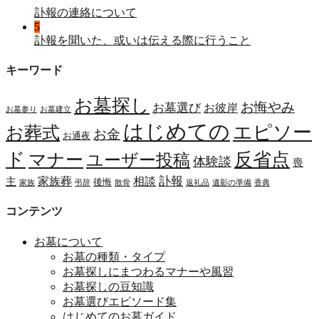
訃報の連絡について
5
訃報を聞いた、或いは伝える際に行うこと
キーワード
お墓探し
お悔やみ
お墓選び
お彼岸
お墓参り
お墓建立
はじめての
エピソー
お葬式
お金
お通夜
ド
マナー
反省点
ユーザー投稿
体験談
喪
訃報
家族葬
相談
主
後悔
家族
弔辞
散骨
返礼品
遺影の準備
香典
コンテンツ
お墓について
お墓の種類・タイプ
お墓探しにまつわるマナーや風習
お墓探しの豆知識
お墓選びエピソード集
はじめてのお墓ガイド