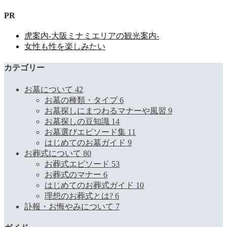
PR
虎案内-大阪ミナミエリアの観光案内-
女性も性を楽しみたい
カテゴリー
お墓について
42
お墓の種類・タイプ
6
お墓探しにまつわるマナーや風習
9
お墓探しの豆知識
14
お墓選びエピソード集
11
はじめてのお墓ガイド
9
お葬式について
80
お葬式エピソード
53
お葬式のマナー
6
はじめてのお葬式ガイド
10
理想のお葬式とは?
6
訃報・お悔やみについて
7