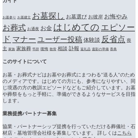
ガイド
お墓探し
お悔やみ
お墓選び
お彼岸
お墓参り
お墓建立
はじめての
エピソー
お葬式
お金
お通夜
ド
マナー
反省点
ユーザー投稿
体験談
喪
訃報
家族葬
相談
主
後悔
家族
弔辞
散骨
返礼品
遺影の準備
香典
このサイトについて
お墓・お葬式ナビはお墓やお葬式にまつわる"送る人"のため
のメディアです。はじめての方にも、参考になりやすい、同
じ境遇の方の教訓エピソードなどもご紹介しています。お墓
や葬祭をもっと手軽に、準備ができるようなサービスを目指
します。
業務提携パートナー募集
協業・パートナーシップ提携を行っていただける葬儀社・石
材店・墓地管理会社様を募集しています。 詳しくは
こちら