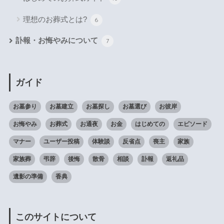
理想のお葬式とは?
6
訃報・お悔やみについて
7
ガイド
お墓参り
お墓建立
お墓探し
お墓選び
お彼岸
お悔やみ
お葬式
お通夜
お金
はじめての
エピソード
マナー
ユーザー投稿
体験談
反省点
喪主
家族
家族葬
弔辞
後悔
散骨
相談
訃報
返礼品
遺影の準備
香典
このサイトについて