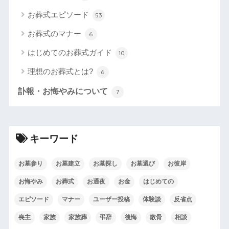
お葬式エピソード
53
お葬式のマナー
6
はじめてのお葬式ガイド
10
理想のお葬式とは?
6
訃報・お悔やみについて
7
キーワード
お墓参り
お墓建立
お墓探し
お墓選び
お彼岸
お悔やみ
お葬式
お通夜
お金
はじめての
エピソード
マナー
ユーザー投稿
体験談
反省点
喪主
家族
家族葬
弔辞
後悔
散骨
相談