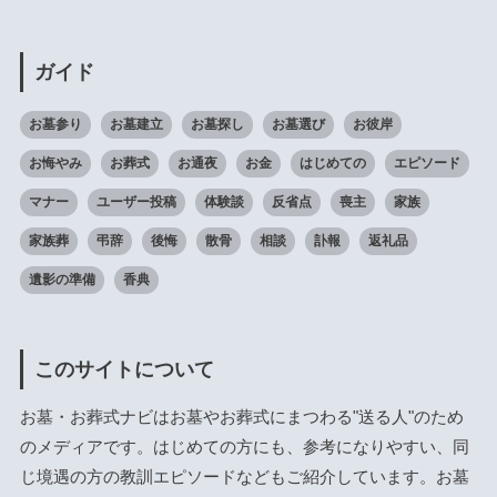
ガイド
お墓参り
お墓建立
お墓探し
お墓選び
お彼岸
お悔やみ
お葬式
お通夜
お金
はじめての
エピソード
マナー
ユーザー投稿
体験談
反省点
喪主
家族
家族葬
弔辞
後悔
散骨
相談
訃報
返礼品
遺影の準備
香典
このサイトについて
お墓・お葬式ナビはお墓やお葬式にまつわる"送る人"のため
のメディアです。はじめての方にも、参考になりやすい、同
じ境遇の方の教訓エピソードなどもご紹介しています。お墓