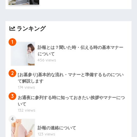
ランキング
1
訃報とは？聞いた時・伝える時の基本マナー
について
456 views
2
[お墓参り]基本的な流れ・マナーと準備するものについ
て解説します
174 views
3
お通夜に参列する時に知っておきたい挨拶やマナーにつ
いて
132 views
4
訃報の連絡について
123 views