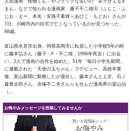
人気漫画「怪物くん」やブラックな笑いの「笑ゥせぇるす
まん」などで知られる漫画家、藤子不二雄Ⓐ（ふじこ・ふ
じお・えー、本名・安孫子素雄＝あびこ・もとお）さんが
7日、川崎市内の自宅で亡くなっているのが見つかった。
88歳。
富山県氷見市出身。同県高岡市に転居した小学校5年の時
に藤本弘さん（藤子・F・不二雄、1996年死去）に出会
い、2人で漫画の合作を始めた。51年「毎日小学生新聞」
に連載された「天使の玉ちゃん」でデビュー。高校卒業
後、富山新聞に勤務したが退社し、藤本さんと上京。石ノ
森章太郎さん、赤塚不二夫さんらも住んだ漫画界の梁山泊
（…
お悔やみメッセージを投稿してみませんか